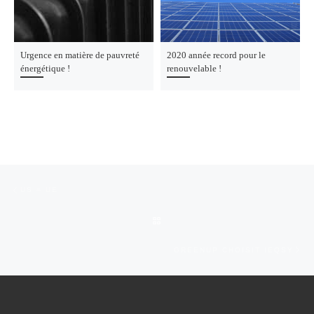
Urgence en matière de pauvreté
2020 année record pour le
énergétique !
renouvelable !
Parcourir les articles
Article précédent
US = UE
RETOUR À LA LISTE DES ARTI
Art
GREENUP CHOISIT IEQSY