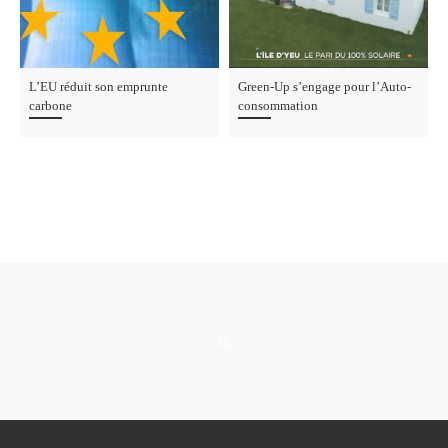
L’EU réduit son emprunte
Green-Up s’engage pour l’Auto-
carbone
consommation
Parcourir les articles
Article précédent
RENOVATION ÉNERGÉTIQUE, ENJEUX CRUCIAL POUR L’EUROPE
RETOUR À LA LISTE DES ARTI
Art
CLIMAT, LA MAISON EUROPE BRÛLE DÉJÀ !